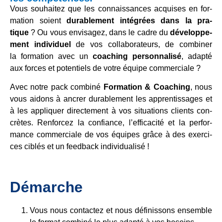
Vous sou­hai­tez que les con­nais­sances acqui­ses en for­
ma­tion soi­ent
dura­blem­ent inté­g­rées dans la pra­
tique
? Ou vous envi­sa­gez, dans le cadre du
déve­lo­p­pe­
ment indi­vi­duel
de vos col­la­bo­ra­teurs, de com­bi­ner
la for­ma­tion avec un
coaching per­son­na­lisé
, adapté
aux forces et poten­tiels de votre équipe com­mer­ciale ?
Avec notre pack com­biné
For­ma­tion & Coaching
, nous
vous aidons à ancrer dura­blem­ent les app­ren­tis­sa­ges et
à les appli­quer direc­te­ment à vos situa­tions cli­ents con­
crè­tes. Ren­forcez la con­fi­ance, l’efficacité et la per­for­
mance com­mer­ciale de vos équipes grâce à des exer­ci­
ces ciblés et un feed­back indi­vi­dua­lisé !
Démar­che
Vous nous cont­ac­tez et nous défi­nis­sons ensem­ble