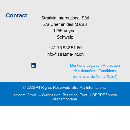
Contact
StratMa International Sàrl
57a Chemin des Marais
1255 Veyrier
Schweiz
+41 78 932 51 60
info@stratma-int.ch
Mentions Legales
|
Protection
des données
|
Conditions
Générales de Vente (CGV)
© 2026 All Rights Reserved. StratMa International.
abloom GmbH – Webdesign. Branding. Text.
||
DEPREZphoto
cransmontana