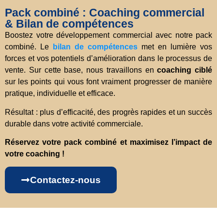
Pack com­biné : Coaching commercial
& Bilan de compétences
Boo­stez votre déve­lo­p­pe­ment commercial avec notre pack
com­biné. Le
bilan de compétences
met en lumière vos
forces et vos poten­tiels d’amélioration dans le pro­ces­sus de
vente. Sur cette base, nous tra­vail­lons en
coaching ciblé
sur les points qui vous font vrai­ment pro­gresser de manière
pra­tique, indi­vi­du­elle et effi­cace.
Résul­tat : plus d’efficacité, des pro­grès rapi­des et un suc­cès
dura­ble dans votre acti­vité com­mer­ciale.
Réser­vez votre pack com­biné et maxi­mi­sez l’impact de
votre coaching !
Cont­ac­tez-nous