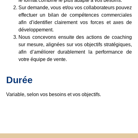
le for­mat com­biné le plus adapté à vos besoins.
Sur demande, vous et/ou vos col­la­bo­ra­teurs pou­vez
effec­tuer un bilan de compétences com­mer­cia­les
afin d’identifier clai­re­ment vos forces et axes de
déve­lo­p­pe­ment.
Nous conce­vons ensuite des actions de coaching
sur mesure, ali­g­nées sur vos objec­tifs stra­té­giques,
afin d’améliorer dura­blem­ent la per­for­mance de
votre équipe de vente.
Durée
Varia­ble, selon vos besoins et vos objec­tifs.