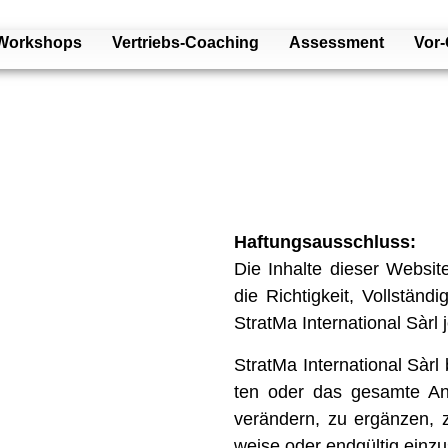
Work­shops
Ver­­­triebs-Coaching
Assess­ment
Vor-
Haf­tungs­aus­schluss:
Die Inhalte die­ser Web­site
die Rich­tig­keit, Voll­stän­
StratMa Inter­na­tio­nal Sàr
StratMa Inter­na­tio­nal Sàrl
ten oder das gesamte Ang
ver­än­dern, zu ergän­zen, z
weise oder end­gül­tig ein­zu­