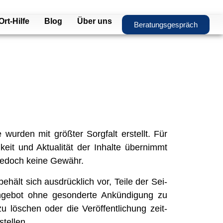
Ort-Hilfe
Blog
Über uns
Beratungsgespräch
 wur­den mit größ­ter Sorg­falt erstellt. Für
dig­keit und Aktua­li­tät der Inhalte über­nimmt
l jedoch keine Gewähr.
 behält sich aus­drück­lich vor, Teile der Sei­
e­bot ohne geson­derte Ankün­di­gung zu
u löschen oder die Ver­öf­fent­li­chung zeit­
stel­len.