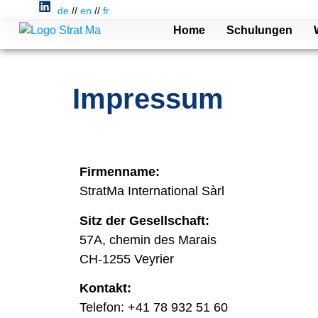
de
//
en
//
fr
Home
Schulungen
Impres­sum
Fir­men­name:
StratMa Inter­na­tio­nal Sàrl
Sitz der Gesell­schaft:
57A, che­min des Marais
CH-1255 Vey­rier
Kon­takt:
Tele­fon: +41 78 932 51 60