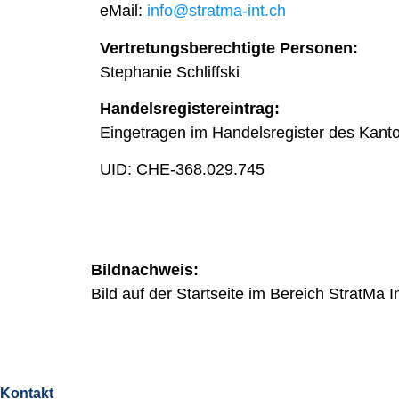
eMail:
info@stratma-int.ch
Ver­tre­tungs­be­rech­tigte Per­so­nen:
Ste­pha­nie Schliff­ski
Han­dels­re­gi­ster­ein­trag:
Ein­ge­tra­gen im Han­dels­re­gi­ster des Kan­
UID: CHE-368.029.745
Bild­nach­weis:
Bild auf der Start­seite im Bereich StratMa Inte
Kontakt