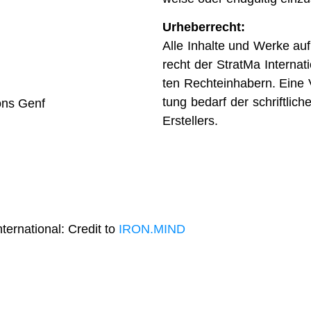
Urhe­ber­recht:
Alle Inhalte und Werke auf 
recht der StratMa Inter­na­
ten Rech­te­inha­bern. Eine Ve
tung bedarf der schrift­li­c
tons Genf
Erstel­lers.
r­na­tio­nal: Cre­dit to
IRON.MIND