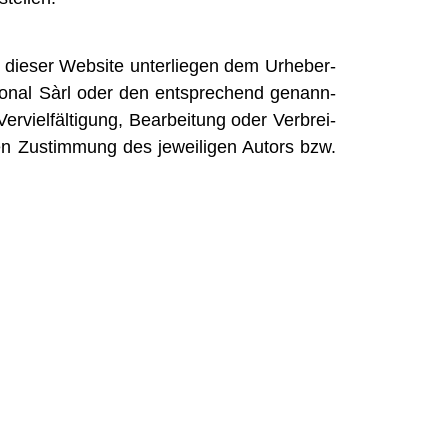
die­ser Web­site unter­lie­gen dem Urhe­ber­
tio­nal Sàrl oder den ent­spre­chend genann­
r­viel­fäl­ti­gung, Bear­bei­tung oder Ver­brei­
hen Zustim­mung des jewei­li­gen Autors bzw.