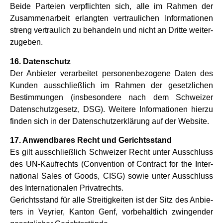
Beide Par­teien ver­pflich­ten sich, alle im Rah­men der
Zusam­men­ar­beit erlang­ten ver­trau­li­chen Infor­ma­tio­nen
streng ver­trau­lich zu behan­deln und nicht an Dritte wei­ter­
zu­ge­ben.
16. Daten­schutz
Der Anbie­ter ver­ar­bei­tet per­so­nen­be­zo­gene Daten des
Kun­den aus­schließ­lich im Rah­men der gesetz­li­chen
Bestim­mun­gen (ins­be­son­dere nach dem Schwei­zer
Daten­schutz­ge­setz, DSG). Wei­tere Infor­ma­tio­nen hierzu
fin­den sich in der Daten­schutz­er­klä­rung auf der Web­site.
17. Anwend­ba­res Recht und Gerichts­stand
Es gilt aus­schließ­lich Schwei­zer Recht unter Aus­schluss
des UN-Kauf­rechts (Con­ven­tion of Con­tract for the Inter­
na­tio­nal Sales of Goods, CISG) sowie unter Aus­schluss
des Inter­na­tio­na­len Pri­vat­rechts.
Gerichts­stand für alle Strei­tig­kei­ten ist der Sitz des Anbie­
ters in Vey­rier, Kan­ton Genf, vor­be­halt­lich zwin­gen­der