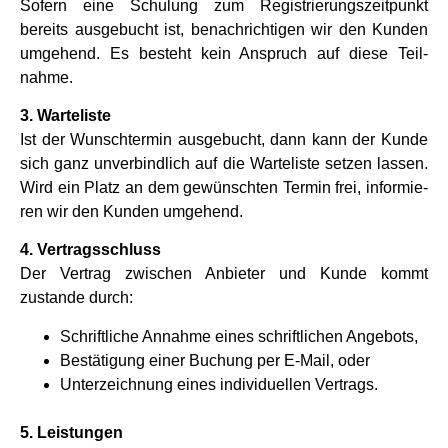
Sofern eine Schu­lung zum Regi­strie­rungs­zeit­punkt
bereits aus­ge­bucht ist, benach­rich­ti­gen wir den Kun­den
umge­hend. Es besteht kein Anspruch auf diese Teil­
nahme.
3. War­te­li­ste
Ist der Wunsch­ter­min aus­ge­bucht, dann kann der Kunde
sich ganz unver­bind­lich auf die War­te­li­ste set­zen las­sen.
Wird ein Platz an dem gewünsch­ten Ter­min frei, infor­mie­
ren wir den Kun­den umge­hend.
4. Ver­trags­schluss
Der Ver­trag zwi­schen Anbie­ter und Kunde kommt
zustande durch:
Schrift­li­che Annahme eines schrift­li­chen Ange­bots,
Bestä­ti­gung einer Buchung per E‑Mail, oder
Unter­zeich­nung eines indi­vi­du­el­len Ver­trags.
5. Lei­stun­gen