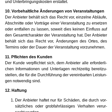
und Unter­brin­gungs­ko­sten erstat­tet.
10. Vor­be­halt­li­che Ände­run­gen von Ver­an­stal­tun­gen
Der Anbie­ter behält sich das Recht vor, ein­zelne Abläufe,
Abschnitte oder Vor­träge einer Ver­an­stal­tung zu erset­zen
oder ent­fal­len zu las­sen, soweit dies kei­nen Ein­fluss auf
den Gesamt­cha­rak­ter der Ver­an­stal­tung hat. Der Anbie­ter
behält sich das Recht vor, Ände­run­gen des Ortes, des
Ter­mins oder der Dauer der Ver­an­stal­tung vor­zu­neh­men.
11. Pflich­ten des Kun­den
Der Kunde ver­pflich­tet sich, dem Anbie­ter alle erfor­der­li­
chen Infor­ma­tio­nen und Unter­la­gen recht­zei­tig bereit­zu­
stel­len, die für die Durch­füh­rung der ver­ein­bar­ten Lei­stun­
gen not­wen­dig sind.
12. Haf­tung
Der Anbie­ter haf­tet nur für Schä­den, die durch vor­
sätz­li­ches oder grob­fahr­läs­si­ges Ver­hal­ten ver­ur­