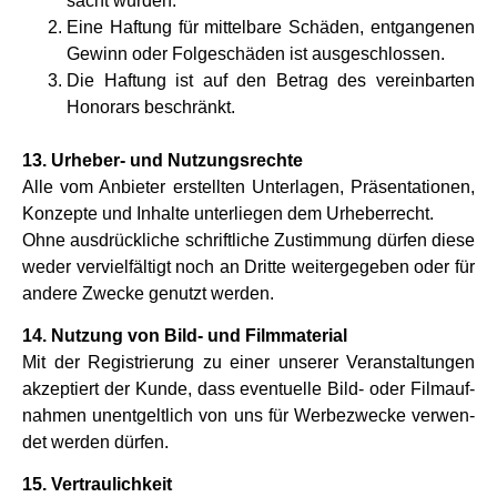
sacht wur­den.
Eine Haf­tung für mit­tel­bare Schä­den, ent­gan­ge­nen
Gewinn oder Fol­ge­schä­den ist aus­ge­schlos­sen.
Die Haf­tung ist auf den Betrag des ver­ein­bar­ten
Hono­rars beschränkt.
13. Urhe­ber- und Nut­zungs­rechte
Alle vom Anbie­ter erstell­ten Unter­la­gen, Prä­sen­ta­tio­nen,
Kon­zepte und Inhalte unter­lie­gen dem Urhe­ber­recht.
Ohne aus­drück­li­che schrift­li­che Zustim­mung dür­fen diese
weder ver­viel­fäl­tigt noch an Dritte wei­ter­ge­ge­ben oder für
andere Zwecke genutzt wer­den.
14. Nut­zung von Bild- und Film­ma­te­rial
Mit der Regi­strie­rung zu einer unse­rer Ver­an­stal­tun­gen
akzep­tiert der Kunde, dass even­tu­elle Bild- oder Film­auf­
nah­men unent­gelt­lich von uns für Wer­be­zwecke ver­wen­
det wer­den dür­fen.
15. Ver­trau­lich­keit