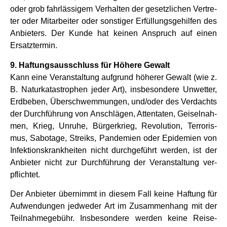
oder grob fahr­läs­si­gem Ver­hal­ten der gesetz­li­chen Ver­tre­
ter oder Mitarbeiter oder son­sti­ger Erfül­lungs­ge­hil­fen des
Anbie­ters. Der Kunde hat kei­nen Anspruch auf einen
Ersatz­ter­min.
9. Haf­tungs­aus­schluss für Höhere Gewalt
Kann eine Ver­an­stal­tung auf­grund höhe­rer Gewalt (wie z.
B. Natur­ka­ta­stro­phen jeder Art), ins­be­son­dere Unwet­ter,
Erd­be­ben, Über­schwem­mun­gen, und/oder des Ver­dachts
der Durch­füh­rung von Anschlä­gen, Atten­ta­ten, Gei­sel­nah­
men, Krieg, Unruhe, Bür­ger­krieg, Revo­lu­tion, Ter­ro­ris­
mus, Sabo­tage, Streiks, Pan­de­mien oder Epi­de­mien von
Infek­ti­ons­krank­hei­ten nicht durch­ge­führt wer­den, ist der
Anbie­ter nicht zur Durch­füh­rung der Ver­an­stal­tung ver­
pflich­tet.
Der Anbie­ter über­nimmt in die­sem Fall keine Haf­tung für
Auf­wen­dun­gen jed­we­der Art im Zusam­men­hang mit der
Teil­nah­me­ge­bühr. Ins­be­son­dere wer­den keine Reise-