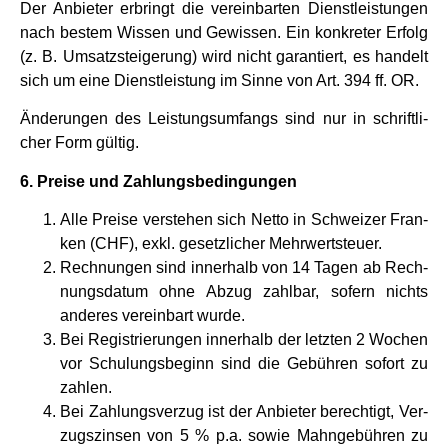
Der Anbie­ter erbringt die ver­ein­bar­ten Dienst­lei­stun­gen
nach bestem Wis­sen und Gewis­sen. Ein kon­kre­ter Erfolg
(z. B. Umsatz­stei­ge­rung) wird nicht garan­tiert, es han­delt
sich um eine Dienst­lei­stung im Sinne von Art. 394 ff. OR.
Ände­run­gen des Lei­stungs­um­fangs sind nur in schrift­li­
cher Form gül­tig.
6. Preise und Zah­lungs­be­din­gun­gen
Alle Preise ver­ste­hen sich Netto in Schwei­zer Fran­
ken (CHF), exkl. gesetz­li­cher Mehr­wert­steuer.
Rech­nun­gen sind inner­halb von 14 Tagen ab Rech­
nungs­da­tum ohne Abzug zahl­bar, sofern nichts
ande­res ver­ein­bart wurde.
Bei Regi­strie­run­gen inner­halb der letz­ten 2 Wochen
vor Schu­lungs­be­ginn sind die Gebüh­ren sofort zu
zah­len.
Bei Zah­lungs­ver­zug ist der Anbie­ter berech­tigt, Ver­
zugs­zin­sen von 5 % p.a. sowie Mahn­ge­büh­ren zu