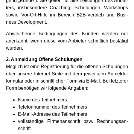
gend „Kunde“). Sie gel­ten für alle Lei­stun­gen des Anbie­
ters, ins­be­son­dere Coaching, Schulungen, Work­shops
sowie Vor-Ort-Hilfe im Bereich B2B-Vertrieb und Busi­
ness Development.
Abwei­chende Bedin­gun­gen des Kun­den wer­den nur
aner­kannt, wenn diese vom Anbie­ter schrift­lich bestä­tigt
wur­den.
2. Anmel­dung Offene Schulungen
Mög­lich ist eine Regi­strie­rung für die offe­nen Schulungen
über unsere Inter­net Seite mit dem jewei­li­gen Anmel­de­
for­mu­lar oder in schrift­li­cher Form via E‑Mail. Bei letz­te­rer
Form benö­ti­gen wir fol­gende Anga­ben:
Name des Teil­neh­mers
Tele­fon­num­mer des Teil­neh­mers
E‑Mail-Adresse des Teil­neh­mers
voll­stän­dige Fir­men­an­schrift bzw. Rech­nungs­an­
schrift.