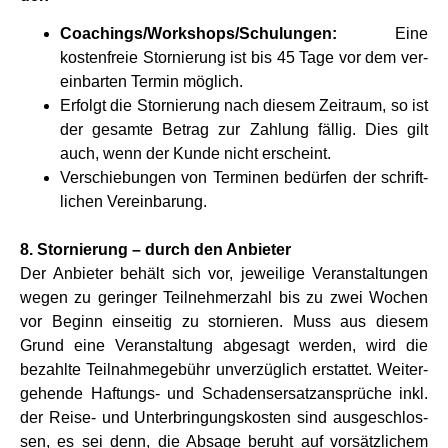
Coachings/Workshops/Schulungen:
Eine
kosten­freie Stor­nie­rung ist bis 45 Tage vor dem ver­
ein­bar­ten Ter­min mög­lich.
Erfolgt die Stor­nie­rung nach die­sem Zeit­raum, so ist
der gesamte Betrag zur Zah­lung fäl­lig. Dies gilt
auch, wenn der Kunde nicht erscheint.
Ver­schie­bun­gen von Ter­mi­nen bedür­fen der schrift­
li­chen Ver­ein­ba­rung.
8. Stor­nie­rung – durch den Anbie­ter
Der Anbie­ter behält sich vor, jewei­lige Ver­an­stal­tun­gen
wegen zu gerin­ger Teil­neh­mer­zahl bis zu zwei Wochen
vor Beginn ein­sei­tig zu stor­nie­ren. Muss aus die­sem
Grund eine Ver­an­stal­tung abge­sagt wer­den, wird die
bezahlte Teil­nah­me­ge­bühr unver­züg­lich erstat­tet. Wei­ter­
ge­hende Haf­tungs- und Scha­dens­er­satz­an­sprü­che inkl.
der Reise- und Unter­brin­gungs­ko­sten sind aus­ge­schlos­
sen, es sei denn, die Absage beruht auf vor­sätz­li­chem