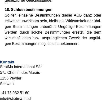
gesetz­li­cher Gerichts­stände.
18. Schluss­be­stim­mun­gen
Soll­ten ein­zelne Bestim­mun­gen die­ser AGB ganz oder
teil­weise unwirk­sam sein, bleibt die Wirk­sam­keit der übri­
gen Bestim­mun­gen unbe­rührt. Ungül­tige Bestim­mun­gen
wer­den durch sol­che Bestim­mun­gen ersetzt, die dem
wirt­schaft­li­chen bzw. ursprüng­li­chen Zweck der ungül­ti­
gen Bestim­mun­gen mög­lichst nahe­kom­men.
Kontakt
StratMa International Sàrl
57a Chemin des Marais
1255 Veyrier
Schweiz
+41 78 932 51 60
info@stratma-int.ch