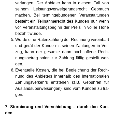
ver­lan­gen. Der Anbie­ter kann in die­sem Fall von
sei­nem Lei­stungs­ver­wei­ge­rungs­recht Gebrauch
machen. Bei ter­min­ge­bun­de­nen Ver­an­stal­tun­gen
besteht ein Teil­nah­me­recht des Kun­den nur, wenn
vor Ver­an­stal­tungs­be­ginn der Preis in vol­ler Höhe
bezahlt wurde.
Wurde eine Raten­zah­lung der Rech­nung ver­ein­bart
und gerät der Kunde mit sei­nen Zah­lun­gen in Ver­
zug, kann der gesamte dann noch offene Rech­
nungs­be­trag sofort zur Zah­lung fäl­lig gestellt wer­
den.
Even­tu­elle Kosten, die bei Beglei­chung der Rech­
nung des Anbie­ters inner­halb des inter­na­tio­na­len
Zah­lungs­ver­kehrs ent­ste­hen (z.B. Gebüh­ren für
Aus­lands­über­wei­sun­gen), sind vom Kun­den zu tra­
gen.
7. Stor­nie­rung und Ver­schie­bung – durch den Kun­
den